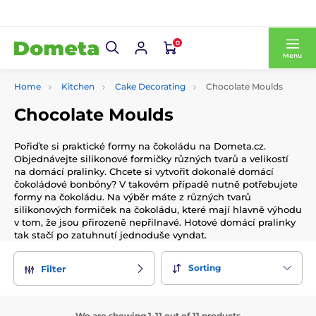
0
Menu
Home
Kitchen
Cake Decorating
Chocolate Moulds
Chocolate Moulds
Pořiďte si praktické formy na čokoládu na Dometa.cz.
Objednávejte silikonové formičky různých tvarů a velikostí
na domácí pralinky. Chcete si vytvořit dokonalé domácí
čokoládové bonbóny? V takovém případě nutně potřebujete
formy na čokoládu. Na výběr máte z různých tvarů
silikonových formiček na čokoládu, které mají hlavně výhodu
v tom, že jsou přirozeně nepřilnavé. Hotové domácí pralinky
tak stačí po zatuhnutí jednoduše vyndat.
Sorting
Filter
We are showing 1-11 out of 11 products