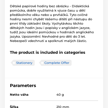
Dětské papírové hodiny bez obrázku - Didaktická
pomůcka, dobře využitelná k výuce času u dětí
předškolního věku nebo u prvňáčků. Tyto cvičné
hodiny nesmí chybět Vašemu dítěti při nástupu do
první třídy základní školy. Vychytávkou těchto
dětských hodin jsou i popisky v anglickém jazyce,
tudíž jsou ideální pomůckou v hodinách anglického
jazyka. Upozornění: Nevhodné pro děti do 3 let.
Nebezpečí vdechnutí a spolknutí malých částic.
The product is included in categories
Stationery
Complete Offer
Parameters
Netto váha
40 g
Šířka
210 mm