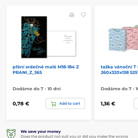
přání srdečné malé M18-184 Z
taška vánoční T 
PRANI_Z_365
260x320x138 525
Dodáme do 7 - 10 dní
Dodáme do 7 - 1
0,78 €
1,36 €
Add to cart
We save your money
Does the product not suit you or did you make the wrong