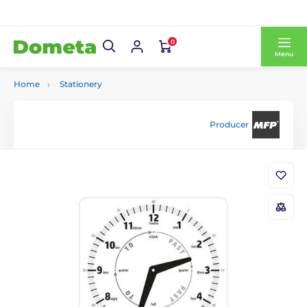
0
Menu
Home
Stationery
Producer