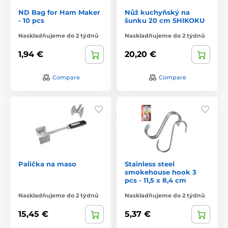
ND Bag for Ham Maker
Nůž kuchyňský na
- 10 pcs
šunku 20 cm SHIKOKU
Naskladňujeme do 2 týdnů
Naskladňujeme do 2 týdnů
1,94 €
20,20 €
Compare
Compare
Palička na maso
Stainless steel
smokehouse hook 3
pcs - 11,5 x 8,4 cm
Naskladňujeme do 2 týdnů
Naskladňujeme do 2 týdnů
15,45 €
5,37 €