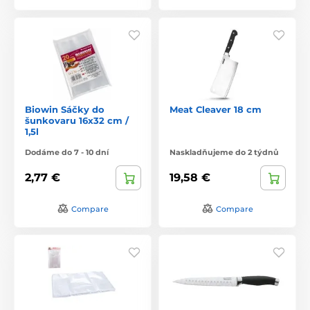
Biowin Sáčky do
Meat Cleaver 18 cm
šunkovaru 16x32 cm /
1,5l
Dodáme do 7 - 10 dní
Naskladňujeme do 2 týdnů
2,77 €
19,58 €
Compare
Compare