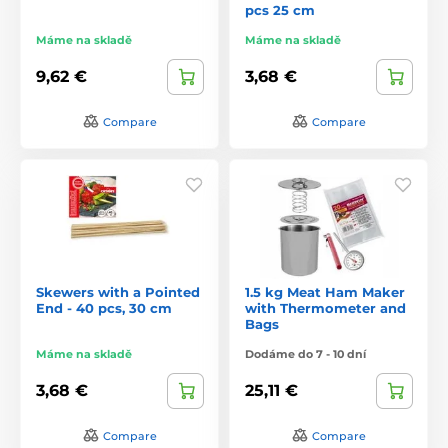
pcs 25 cm
Máme na skladě
Máme na skladě
9,62 €
3,68 €
Compare
Compare
Skewers with a Pointed
1.5 kg Meat Ham Maker
End - 40 pcs, 30 cm
with Thermometer and
Bags
Máme na skladě
Dodáme do 7 - 10 dní
3,68 €
25,11 €
Compare
Compare