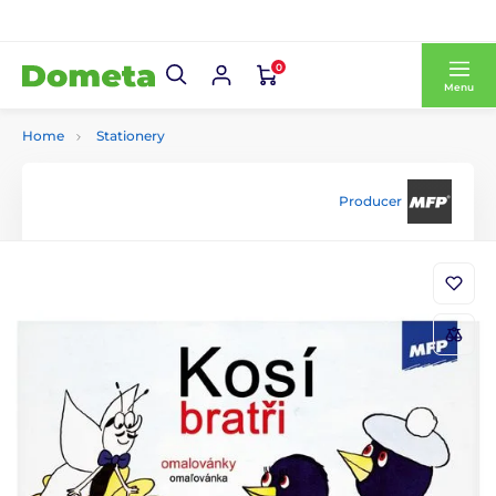
0
Menu
Home
Stationery
Producer