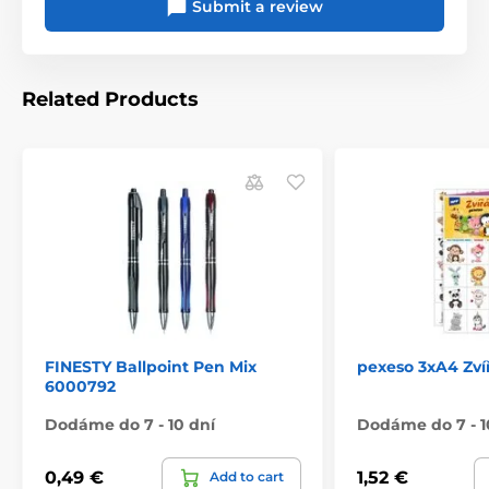
Submit a review
Related Products
FINESTY Ballpoint Pen Mix
pexeso 3xA4 Zví
6000792
Dodáme do 7 - 10 dní
Dodáme do 7 - 1
0,49 €
1,52 €
Add to cart