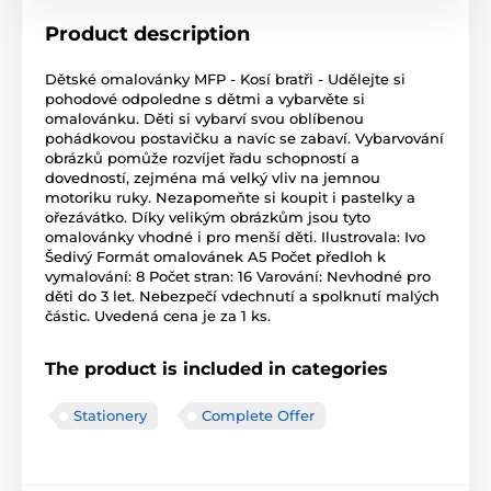
Product description
Dětské omalovánky MFP - Kosí bratři - Udělejte si
pohodové odpoledne s dětmi a vybarvěte si
omalovánku. Děti si vybarví svou oblíbenou
pohádkovou postavičku a navíc se zabaví. Vybarvování
obrázků pomůže rozvíjet řadu schopností a
dovedností, zejména má velký vliv na jemnou
motoriku ruky. Nezapomeňte si koupit i pastelky a
ořezávátko. Díky velikým obrázkům jsou tyto
omalovánky vhodné i pro menší děti. Ilustrovala: Ivo
Šedivý Formát omalovánek A5 Počet předloh k
vymalování: 8 Počet stran: 16 Varování: Nevhodné pro
děti do 3 let. Nebezpečí vdechnutí a spolknutí malých
částic. Uvedená cena je za 1 ks.
The product is included in categories
Stationery
Complete Offer