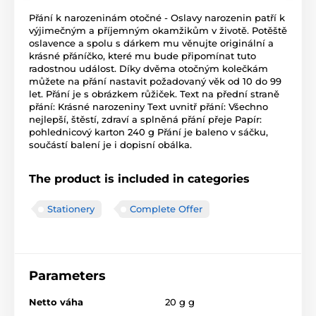
Přání k narozeninám otočné - Oslavy narozenin patří k
výjimečným a příjemným okamžikům v životě. Potěště
oslavence a spolu s dárkem mu věnujte originální a
krásné přáníčko, které mu bude připomínat tuto
radostnou událost. Díky dvěma otočným kolečkám
můžete na přání nastavit požadovaný věk od 10 do 99
let. Přání je s obrázkem růžiček. Text na přední straně
přání: Krásné narozeniny Text uvnitř přání: Všechno
nejlepší, štěstí, zdraví a splněná přání přeje Papír:
pohlednicový karton 240 g Přání je baleno v sáčku,
součástí balení je i dopisní obálka.
The product is included in categories
Stationery
Complete Offer
Parameters
Netto váha
20 g g