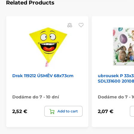
Related Products
Drak 119212 ÚSMĚV 68x73cm
ubrousek P 33x3
SDL131600 2010
Dodáme do 7 - 10 dní
Dodáme do 7 - 1
2,52 €
2,07 €
Add to cart