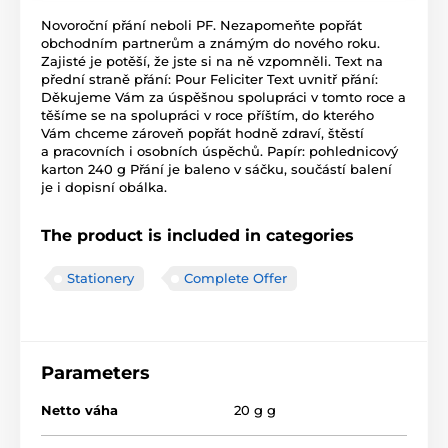
Novoroční přání neboli PF. Nezapomeňte popřát
obchodním partnerům a známým do nového roku.
Zajisté je potěší, že jste si na ně vzpomněli. Text na
přední straně přání: Pour Feliciter Text uvnitř přání:
Děkujeme Vám za úspěšnou spolupráci v tomto roce a
těšíme se na spolupráci v roce příštím, do kterého
Vám chceme zároveň popřát hodně zdraví, štěstí
a pracovních i osobních úspěchů. Papír: pohlednicový
karton 240 g Přání je baleno v sáčku, součástí balení
je i dopisní obálka.
The product is included in categories
Stationery
Complete Offer
Parameters
Netto váha
20 g g