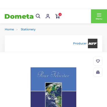
0
Menu
Home
Stationery
Producer