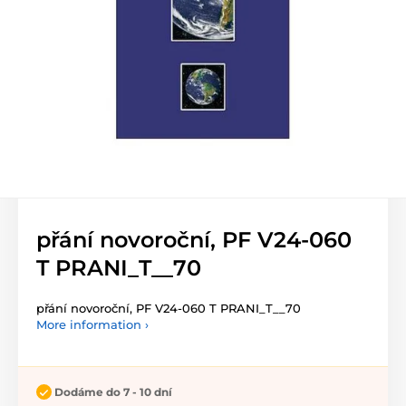
přání novoroční, PF V24-060
T PRANI_T__70
přání novoroční, PF V24-060 T PRANI_T__70
More information ›
Dodáme do 7 - 10 dní