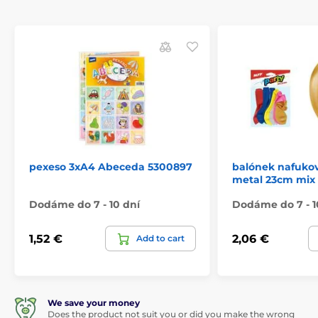
pexeso 3xA4 Abeceda 5300897
balónek nafukov
metal 23cm mix
Dodáme do 7 - 10 dní
Dodáme do 7 - 1
1,52 €
2,06 €
Add to cart
We save your money
Does the product not suit you or did you make the wrong