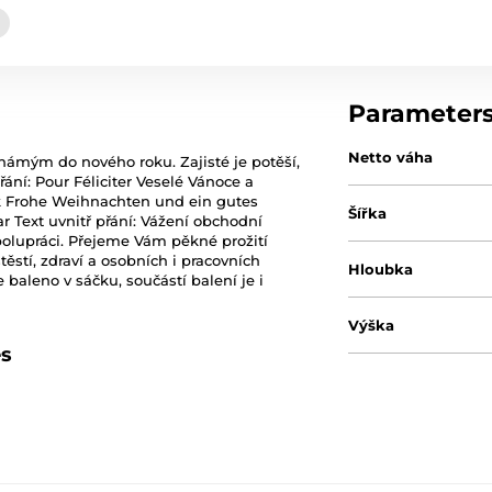
Parameter
Netto váha
námým do nového roku. Zajisté je potěší,
řání: Pour Féliciter Veselé Vánoce a
ok Frohe Weihnachten und ein gutes
Šířka
 Text uvnitř přání: Vážení obchodní
olupráci. Přejeme Vám pěkné prožití
stí, zdraví a osobních i pracovních
Hloubka
 baleno v sáčku, součástí balení je i
Výška
es