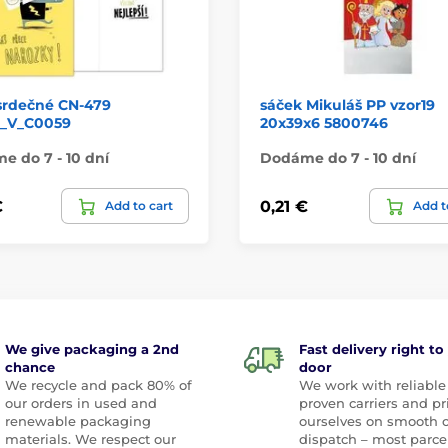
srdečné CN-479
sáček Mikuláš PP vzor19
_V_C0059
20x39x6 5800746
 do 7 - 10 dní
Dodáme do 7 - 10 dní
€
0,21 €
Add to cart
Add t
We give packaging a 2nd
Fast delivery right to
chance
door
We recycle and pack 80% of
We work with reliable
our orders in used and
proven carriers and pr
renewable packaging
ourselves on smooth 
materials. We respect our
dispatch – most parce