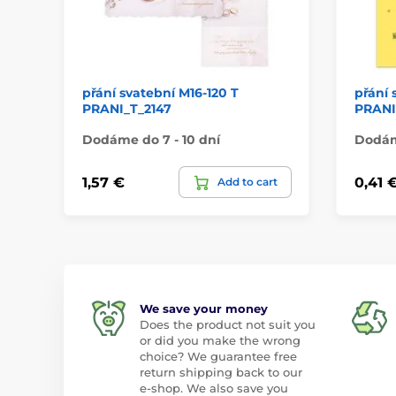
přání svatební M16-120 T
přání 
PRANI_T_2147
PRANI
Dodáme do 7 - 10 dní
Dodáme
1,57 €
0,41 
Add to cart
We save your money
Does the product not suit you
or did you make the wrong
choice? We guarantee free
return shipping back to our
e-shop. We also save you