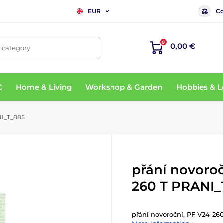
Co
EUR
0
0,00 €
, category
C
Home & Living
Workshop & Garden
Hobbies & L
NI_T_885
přání novoroč
260 T PRANI_
přání novoroční, PF V24-2