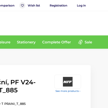
mparison
Wish list
Registration
Log in
eisure
Stationery
Complete Offer
Sale
ní, PF V24-
T_885
See more products ›
60 T PRANI_T_885