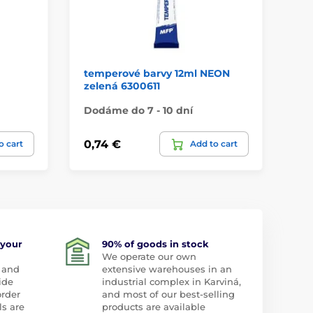
temperové barvy 12ml NEON
Sa
zelená 6300611
pr
Dodáme do 7 - 10 dní
Do
0,74 €
1,
o cart
Add to cart
 your
90% of goods in stock
We operate our own
 and
extensive warehouses in an
ide
industrial complex in Karviná,
order
and most of our best-selling
ls are
products are available