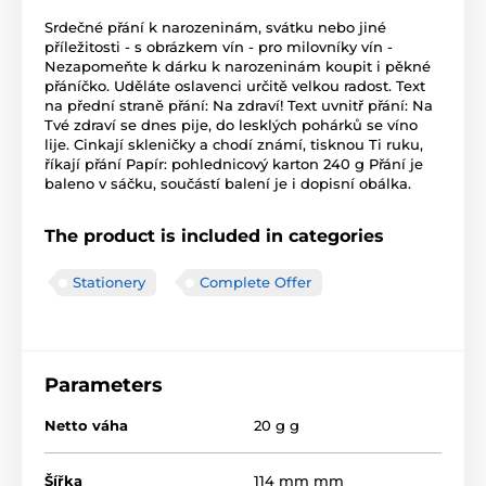
Srdečné přání k narozeninám, svátku nebo jiné
příležitosti - s obrázkem vín - pro milovníky vín -
Nezapomeňte k dárku k narozeninám koupit i pěkné
přáníčko. Uděláte oslavenci určitě velkou radost. Text
na přední straně přání: Na zdraví! Text uvnitř přání: Na
Tvé zdraví se dnes pije, do lesklých pohárků se víno
lije. Cinkají skleničky a chodí známí, tisknou Ti ruku,
říkají přání Papír: pohlednicový karton 240 g Přání je
baleno v sáčku, součástí balení je i dopisní obálka.
The product is included in categories
Stationery
Complete Offer
Parameters
Netto váha
20 g g
Šířka
114 mm mm