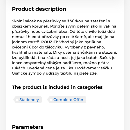
Product description
Školní sáček na přezůvky se šňůrkou na zatažení s
obrázkem korunek. Pořiďte svým dětem školní vak na
přezůvky nebo cvičební úbor. Od této chvíle totiž děti
nemusí hledat přezůvky po celé šatně, ale mají je na
jednom místě. POUŽITÍ: Vhodný jako pytlík na
cvičební úbor do tělocviku. Vyrobený z pevného,
kvalitního materiálu. Díky dvěma šňůrkám na stažení,
lze pytlík dát i na záda a nosit jej jako batoh. Sáček je
lehce omyvatelný vlhkým hadříkem, možno prát v
rukách. Uvedená cena je za 1 ks. Dodáváme v sáčku.
Grafické symboly údržby textilu najdete zde.
The product is included in categories
Stationery
Complete Offer
Parameters