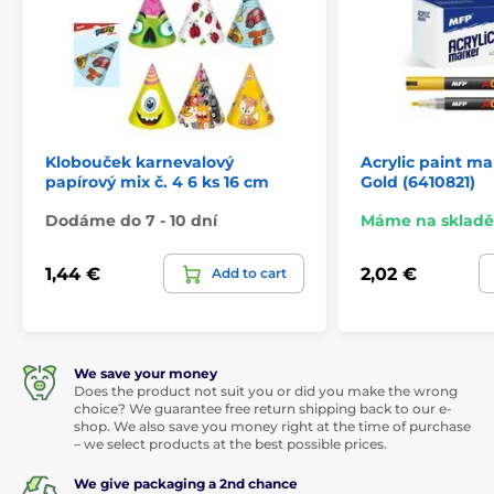
Klobouček karnevalový
Acrylic paint m
papírový mix č. 4 6 ks 16 cm
Gold (6410821)
Dodáme do 7 - 10 dní
Máme na skladě
1,44 €
2,02 €
Add to cart
We save your money
Does the product not suit you or did you make the wrong
choice? We guarantee free return shipping back to our e-
shop. We also save you money right at the time of purchase
– we select products at the best possible prices.
We give packaging a 2nd chance