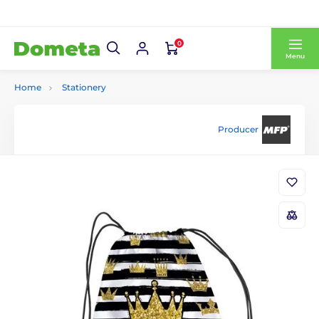
0
Menu
Home
Stationery
Producer