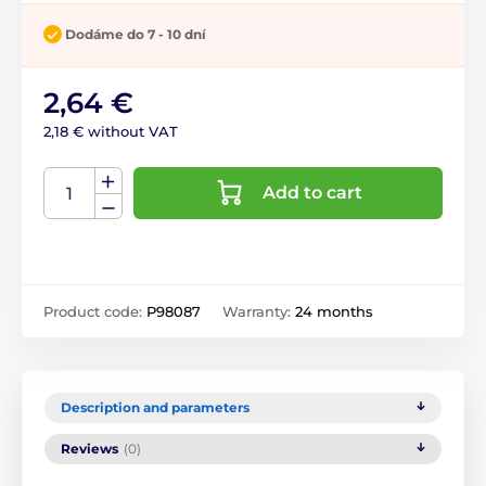
Dodáme do 7 - 10 dní
2,64 €
2,18 € without VAT
Add to cart
Product code:
P98087
Warranty:
24 months
Description and parameters
Reviews
(0)