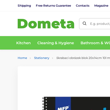
Shipping
Free Returns Guarantee
Contacts
Magazine
E.g. product
Kitchen
Cleaning & Hygiene
Bathroom & W
Home
Stationery
škrabací obrázek blok 20x14cm 10l m