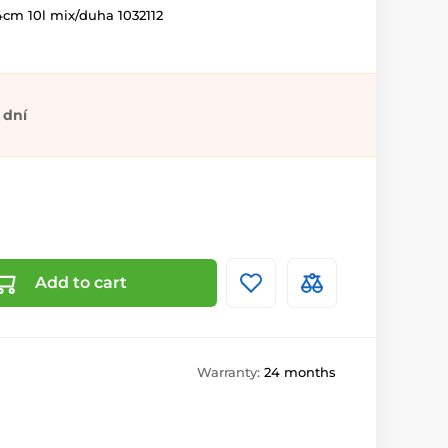
4cm 10l mix/duha 1032112
 dní
Add to cart
Warranty:
24 months