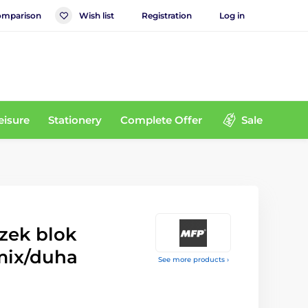
mparison
Wish list
Registration
Log in
eisure
Stationery
Complete Offer
Sale
zek blok
mix/duha
See more products ›