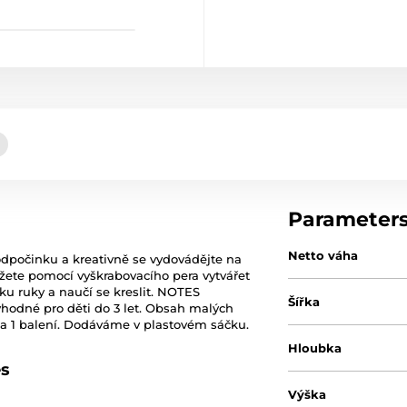
Parameter
Netto váha
odpočinku a kreativně se vydovádějte na
žete pomocí vyškrabovacího pera vytvářet
ku ruky a naučí se kreslit. NOTES
Šířka
hodné pro děti do 3 let. Obsah malých
za 1 balení. Dodáváme v plastovém sáčku.
Hloubka
es
Výška