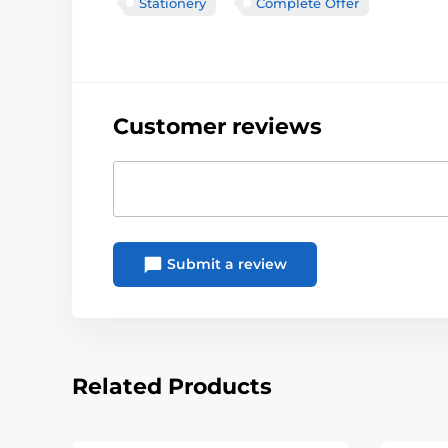
Stationery
Complete Offer
Customer reviews
Submit a review
Related Products