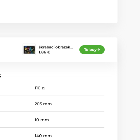
škrabací obrázek…
To buy
1,86 €
s
110 g
205 mm
10 mm
140 mm