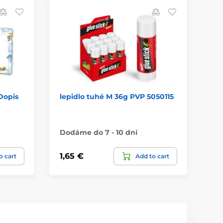
Dopis
lepidlo tuhé M 36g PVP 5050115
pa
ka
Dodáme do 7 - 10 dní
Do
1,65 €
0,
o cart
Add to cart