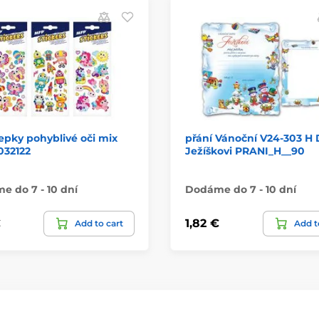
pky pohyblivé oči mix
přání Vánoční V24-303 H 
032122
Ježíškovi PRANI_H__90
 do 7 - 10 dní
Dodáme do 7 - 10 dní
€
1,82 €
Add to cart
Add t