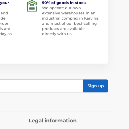
 your
90% of goods in stock
We operate our own
 and
extensive warehouses in an
ide
industrial complex in Karviná,
order
and most of our best-selling
ls are
products are available
day as
directly with us.
Sign up
Legal information