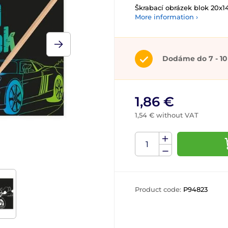
Škrabací obrázek blok 20x1
More information ›
Dodáme do 7 - 10
1,86 €
1,54 € without VAT
Product code:
P94823