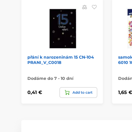
přání k narozeninám 15 CN-104
samole
PRANI_V_C0018
6010 1
Dodáme do 7 - 10 dní
Dodáme
0,41 €
1,65 
Add to cart