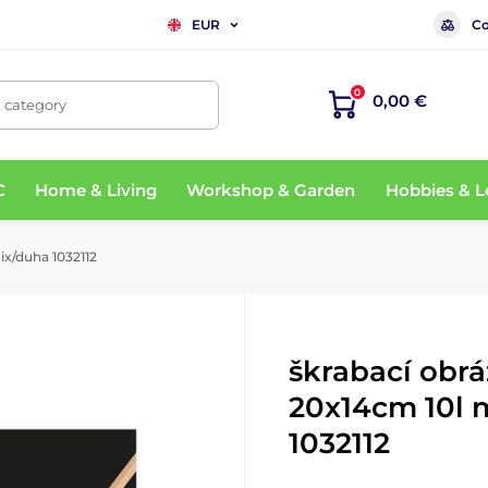
Co
EUR
0
0,00 €
, category
C
Home & Living
Workshop & Garden
Hobbies & L
ix/duha 1032112
škrabací obrá
20x14cm 10l 
1032112