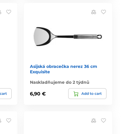
Asijská obracečka nerez 36 cm
Exquisite
Naskladňujeme do 2 týdnů
6,90 €
cart
Add to cart