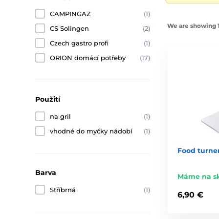
CAMPINGAZ
(1)
We are showing 1
CS Solingen
(2)
Czech gastro profi
(1)
ORION domácí potřeby
(17)
Použití
na gril
(1)
vhodné do myčky nádobí
(1)
Food turner
Barva
Máme na s
Stříbrná
(1)
6,90 €