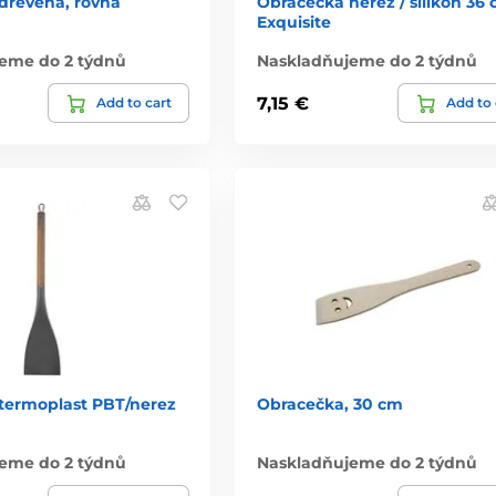
dřevěná, rovná
Obracečka nerez / silikon 36
Exquisite
eme do 2 týdnů
Naskladňujeme do 2 týdnů
7,15 €
Add to cart
Add to 
termoplast PBT/nerez
Obracečka, 30 cm
eme do 2 týdnů
Naskladňujeme do 2 týdnů