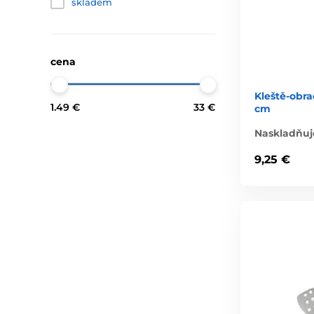
skladem
cena
Kleště-obra
1.49 €
33 €
cm
Naskladňuj
9,25 €