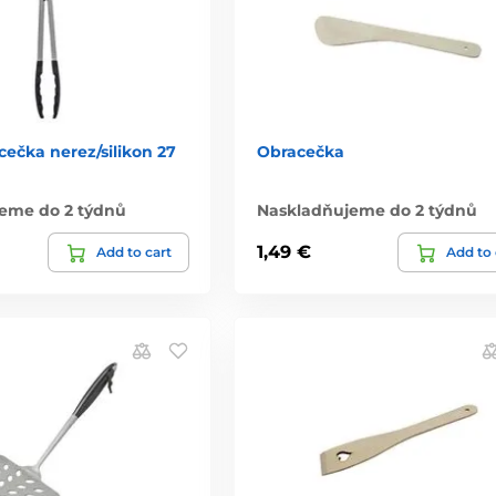
cečka nerez/silikon 27
Obracečka
eme do 2 týdnů
Naskladňujeme do 2 týdnů
1,49 €
Add to cart
Add to 