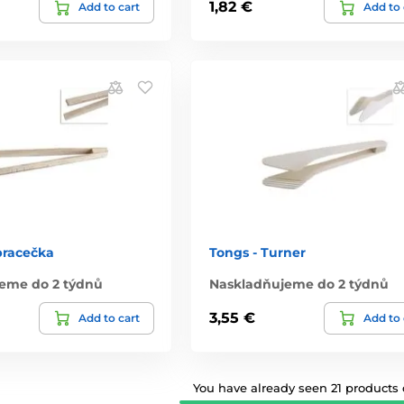
1,82 €
Add to cart
Add to 
bracečka
Tongs - Turner
eme do 2 týdnů
Naskladňujeme do 2 týdnů
3,55 €
Add to cart
Add to 
You have already seen 21 products o