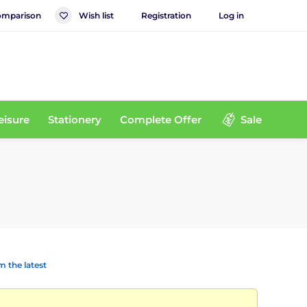
mparison
Wish list
Registration
Log in
eisure
Stationery
Complete Offer
Sale
 the latest