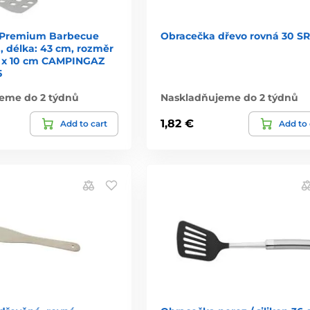
 Premium Barbecue
Obracečka dřevo rovná 30 S
), délka: 43 cm, rozměr
5 x 10 cm CAMPINGAZ
5
eme do 2 týdnů
Naskladňujeme do 2 týdnů
1,82 €
Add to cart
Add to 