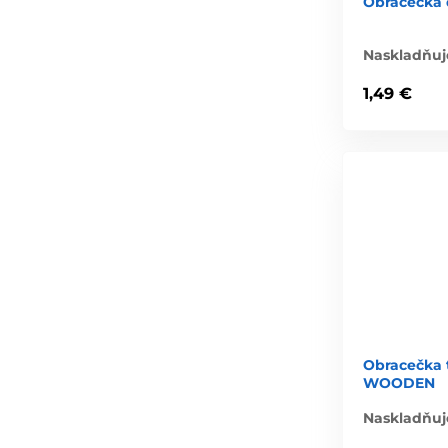
Obracečka 
Naskladňuj
1,49 €
Obracečka 
WOODEN
Naskladňuj