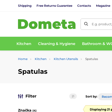
Shipping
Free Returns Guarantee
Contacts
Magazine
E.g. product
Kitchen
Cleaning & Hygiene
Bathroom & W
Home
Kitchen
Kitchen Utensils
Spatulas
Spatulas
Filter
21
Sort by:
Reco
Displaying 21 
Značka
(4)