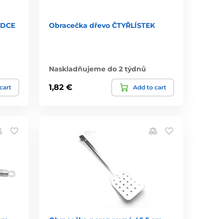
RDCE
Obracečka dřevo ČTYŘLÍSTEK
Naskladňujeme do 2 týdnů
1,82 €
cart
Add to cart