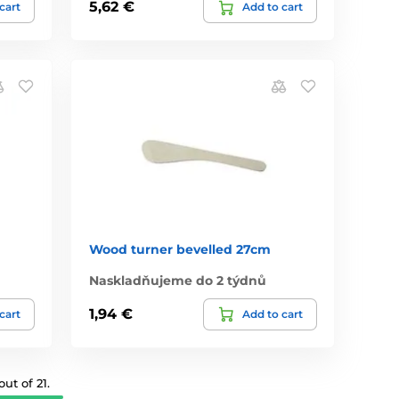
5,62 €
cart
Add to cart
Wood turner bevelled 27cm
Naskladňujeme do 2 týdnů
1,94 €
cart
Add to cart
ut of 21.