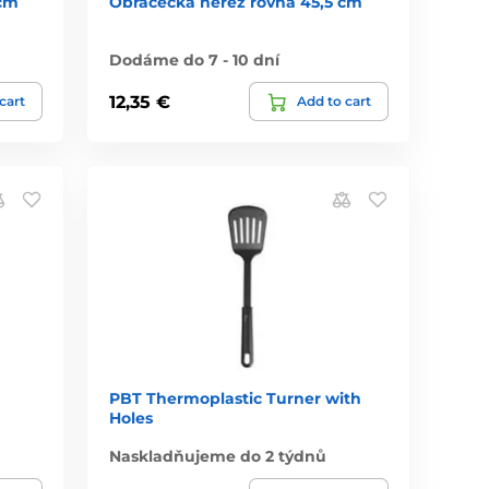
 cm
Obracečka nerez rovná 45,5 cm
Dodáme do 7 - 10 dní
12,35 €
cart
Add to cart
PBT Thermoplastic Turner with
Holes
Naskladňujeme do 2 týdnů