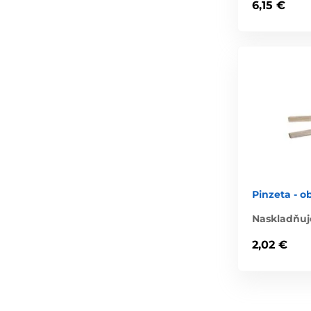
6,15 €
Pinzeta - o
Naskladňuj
2,02 €