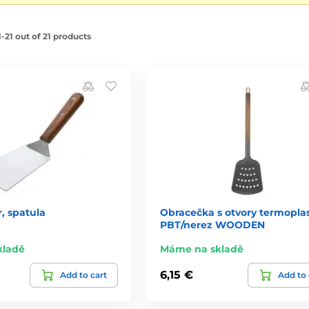
-21 out of 21 products
, spatula
Obracečka s otvory termopla
PBT/nerez WOODEN
kladě
Máme na skladě
6,15 €
Add to cart
Add to 