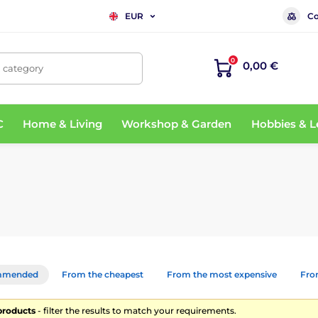
Co
EUR
0
0,00 €
, category
C
Home & Living
Workshop & Garden
Hobbies & L
mmended
From the cheapest
From the most expensive
From
products
- filter the results to match your requirements.