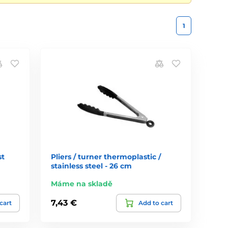
1
st
Pliers / turner thermoplastic /
stainless steel - 26 cm
Máme na skladě
7,43 €
cart
Add to cart