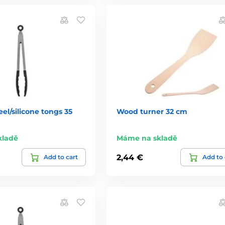
eel/silicone tongs 35
Wood turner 32 cm
kladě
Máme na skladě
2,44 €
Add to cart
Add to 