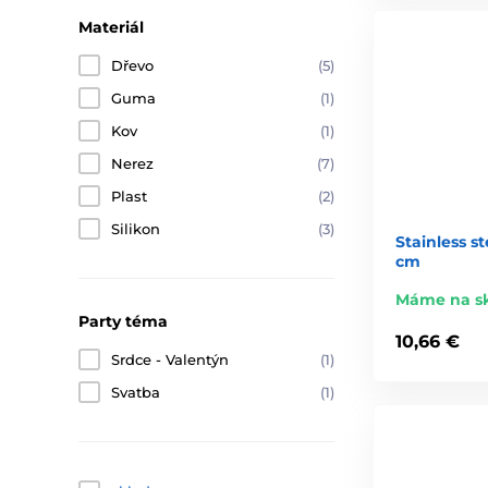
Materiál
Dřevo
(5)
Guma
(1)
Kov
(1)
Nerez
(7)
Plast
(2)
Silikon
(3)
Stainless st
cm
Máme na s
Party téma
10,66 €
Srdce - Valentýn
(1)
Svatba
(1)