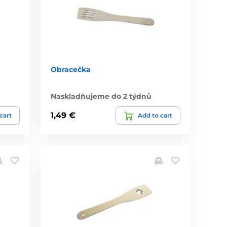
Obracečka
Naskladňujeme do 2 týdnů
1,49 €
cart
Add to cart