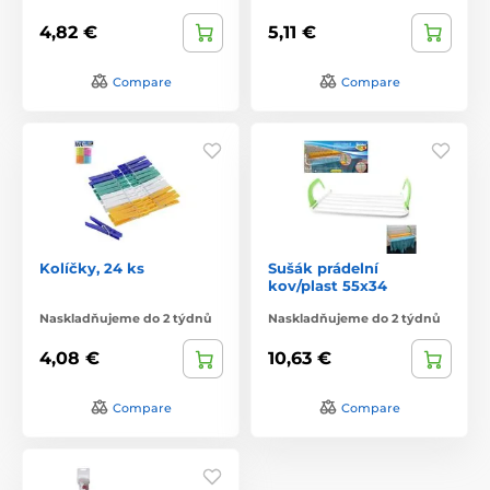
4,82 €
5,11 €
Compare
Compare
Kolíčky, 24 ks
Sušák prádelní
kov/plast 55x34
Naskladňujeme do 2 týdnů
Naskladňujeme do 2 týdnů
4,08 €
10,63 €
Compare
Compare