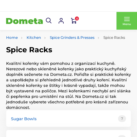
0
Menu
Home
Kitchen
Spice Grinders & Presses
Spice Racks
Spice Racks
Kvalitní kořenky vám pomohou z organizací kuchyně.
Nerezové nebo skleněné kořenky jako praktický kuchyňský
doplněk seženete na Dometa.cz. Pořiďte si praktické kořenky
a uspořádejte si přehledně jednotlivé druhy koření. Kvalitní
skleněné kořenky se štítky i krásně vypadají, takže mohou
být vystavené na poličce. Mezi kořenkami nechybí ani slánka
či pepřenka pro umístění na stůl. Na Dometa.cz si tak
jednoduše vyberete všechno potřebné pro krásně zařízenou
domácnost.
Sugar Bowls
7