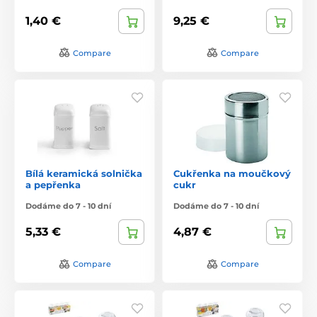
1,40 €
9,25 €
Compare
Compare
Bílá keramická solnička
Cukřenka na moučkový
a pepřenka
cukr
Dodáme do 7 - 10 dní
Dodáme do 7 - 10 dní
5,33 €
4,87 €
Compare
Compare