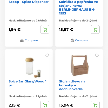
Scoop - Spice Dispenser
Solnička a pepřenka ve
stojanu nerez
BERLINGERHAUS BH-
1993
Naskladňujeme do 2 týdnů
Naskladňujeme do 2 týdnů
1,94 €
15,57 €
Compare
Compare
Spice Jar Glass/Wood 1
Stojan dřevo na
pc
kořenky a
dochucovadla
Naskladňujeme do 2 týdnů
Naskladňujeme do 2 týdnů
2,15 €
15,94 €