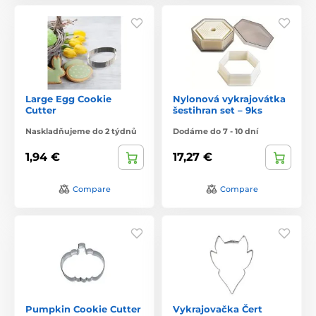
Large Egg Cookie
Nylonová vykrajovátka
Cutter
šestihran set – 9ks
Naskladňujeme do 2 týdnů
Dodáme do 7 - 10 dní
1,94 €
17,27 €
Compare
Compare
Pumpkin Cookie Cutter
Vykrajovačka Čert