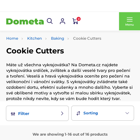
0
Menu
Home
Kitchen
Baking
Cookie Cutters
Cookie Cutters
Máte už všechna vykrajovátka? Na Dometa.cz najdete
vykrajovátka srdíček, zvířátek a další veselé tvary pro pečení
a tvoření. Veselá a hravá vykrajovátka oceníte pro pečení na
velikonoční i vánoční svátky. S vykrajovátky zvládnete také
ozdobení dortu, efektní sušenky a mnoho dalšího. Vyberte si
své oblíbené motivy a vytvořte si malou sbírku vykrajovátek,
protože nikdy nevíte, kdy se vám bude hodit který tvar.
Sorting
Filter
We are showing 1-16 out of 16 products