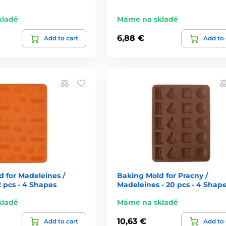
kladě
Máme na skladě
6,88 €
Add to cart
Add to 
 for Madeleines /
Baking Mold for Pracny /
2 pcs - 4 Shapes
Madeleines - 20 pcs - 4 Shap
kladě
Máme na skladě
10,63 €
Add to cart
Add to 