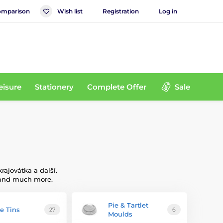
mparison
Wish list
Registration
Log in
eisure
Stationery
Complete Offer
Sale
ajovátka a další.
s and much more.
Pie & Tartlet
e Tins
27
6
Moulds