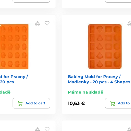
 for Pracny /
Baking Mold for Pracny /
 20 pcs
Madlenky - 20 pcs - 4 Shapes
kladě
Máme na skladě
10,63 €
Add to cart
Add to 