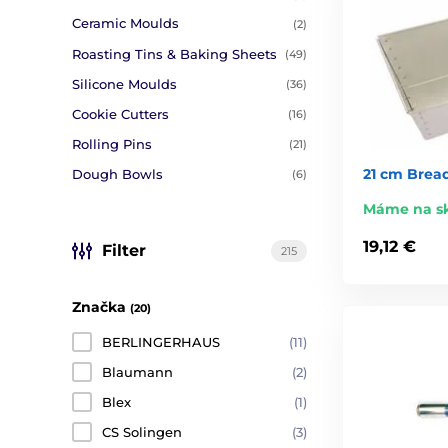
Ceramic Moulds
(2)
Roasting Tins & Baking Sheets
(49)
Silicone Moulds
(36)
Cookie Cutters
(16)
Rolling Pins
(21)
21 cm Bread
Dough Bowls
(6)
Máme na s
19,12 €
Filter
215
Značka
(20)
BERLINGERHAUS
(11)
Blaumann
(2)
Blex
(1)
CS Solingen
(3)