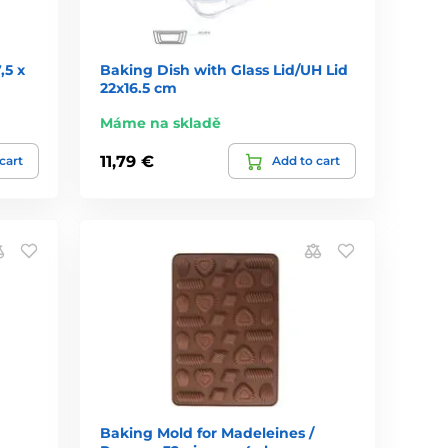
,5 x
Baking Dish with Glass Lid/UH Lid
22x16.5 cm
Máme na skladě
11,79 €
cart
Add to cart
Baking Mold for Madeleines /