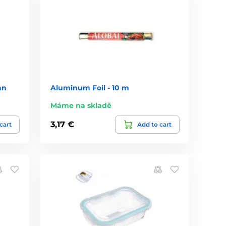
an
Aluminum Foil - 10 m
Máme na skladě
3,17 €
cart
Add to cart