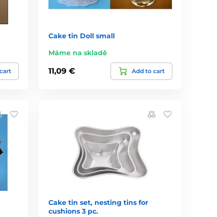
Cake tin Doll small
Máme na skladě
11,09 €
cart
Add to cart
Cake tin set, nesting tins for
cushions 3 pc.