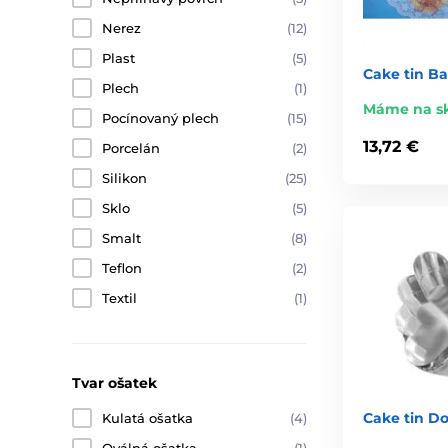
Nerez
(12)
Plast
(5)
Cake tin B
Plech
(1)
Máme na s
Pocínovaný plech
(15)
13,72 €
Porcelán
(2)
Silikon
(25)
Sklo
(5)
Smalt
(8)
Teflon
(2)
Textil
(1)
Tvar ošatek
Cake tin D
Kulatá ošatka
(4)
Oválná ošatka
(1)