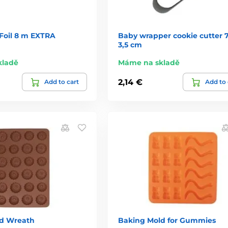
oil 8 m EXTRA
Baby wrapper cookie cutter 7
3,5 cm
kladě
Máme na skladě
2,14 €
Add to cart
Add to 
d Wreath
Baking Mold for Gummies