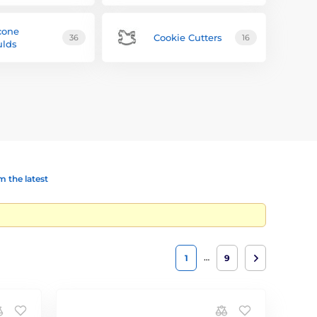
icone
Cookie Cutters
36
16
lds
 the latest
…
1
9