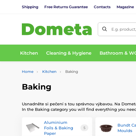
Shipping
Free Returns Guarantee
Contacts
Magazine
E.g. product
Kitchen
Cleaning & Hygiene
Bathroom & W
Home
Kitchen
Baking
Baking
Usnadněte si pečení s tou správnou výbavou. Na Dometa.
In the Baking category you will find everything you ne
Aluminium
Bundt C
Foils & Baking
5
Moulds
Paper