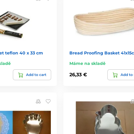
t teflon 40 x 33 cm
Bread Proofing Basket 41x15
kladě
Máme na skladě
26,33 €
Add to cart
Add to 