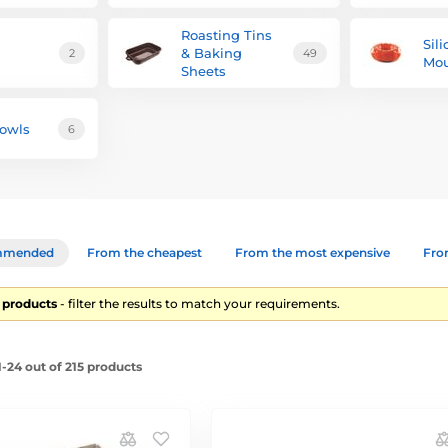
Roasting Tins
Sil
& Baking
2
49
Mou
Sheets
owls
6
mmended
From the cheapest
From the most expensive
From
 products
- filter the results to match your requirements.
-24 out of 215 products