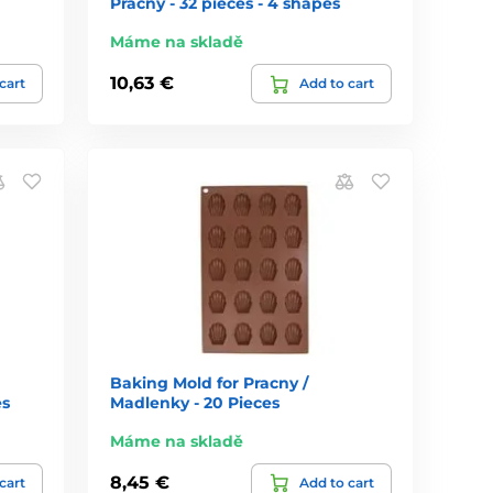
Pracny - 32 pieces - 4 shapes
Máme na skladě
10,63 €
cart
Add to cart
Baking Mold for Pracny /
es
Madlenky - 20 Pieces
Máme na skladě
8,45 €
cart
Add to cart