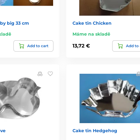
aby big 33 cm
Cake tin Chicken
kladě
Máme na skladě
13,72 €
Add to cart
Add to 
ove
Cake tin Hedgehog