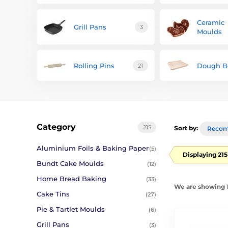
Ceramic
Grill Pans
3
Moulds
Rolling Pins
Dough B
21
Category
215
Sort by:
Reco
Aluminium Foils & Baking Paper
(5)
Displaying 215
Bundt Cake Moulds
(12)
Home Bread Baking
(33)
We are showing 1
Cake Tins
(27)
Pie & Tartlet Moulds
(6)
Grill Pans
(3)