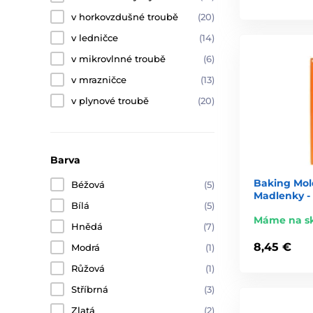
v horkovzdušné troubě
(20)
v ledničce
(14)
v mikrovlnné troubě
(6)
v mrazničce
(13)
v plynové troubě
(20)
Barva
Baking Mold
Béžová
(5)
Madlenky -
Bílá
(5)
Máme na s
Hnědá
(7)
8,45 €
Modrá
(1)
Růžová
(1)
Stříbrná
(3)
Zlatá
(2)