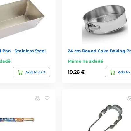
 Pan - Stainless Steel
24 cm Round Cake Baking P
kladě
Máme na skladě
10,26 €
Add to cart
Add to 