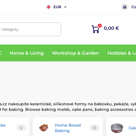
Co
EUR
0
0,00 €
, category
C
Home & Living
Workshop & Garden
Hobbies & L
cz nakoupíte keramické, silikonové formy na bábovku, pekáče, vykr
ed for baking. Browse baking molds, cake pans, baking accessorie
ake
Home Bread
Cak
12
33
Baking