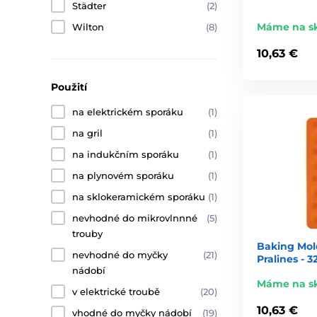
Städter
(2)
Máme na s
Wilton
(8)
10,63 €
Použití
na elektrickém sporáku
(1)
na gril
(1)
na indukčním sporáku
(1)
na plynovém sporáku
(1)
na sklokeramickém sporáku
(1)
nevhodné do mikrovlnnné
(5)
trouby
Baking Mold
nevhodné do myčky
(21)
Pralines - 3
nádobí
Máme na s
v elektrické troubě
(20)
10,63 €
vhodné do myčky nádobí
(19)