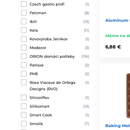
Czech gastro profi
(1)
Felcman
(8)
Aluminum F
Ibili
(13)
Kela
(11)
Máme na s
Kovovýroba Jeníkov
(1)
6,88 €
Modecor
(3)
ORION domácí potřeby
(116)
Patisse
(2)
PME
(2)
Rosa Viacava de Ortega
(1)
Designs (RVO)
Siliconflex
(1)
Silikomart
(13)
Smart Cook
(1)
Smolík
(7)
Baking Mol