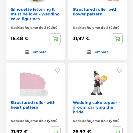
Silhouette lettering It
Structured roller with
must be love - Wedding
flower pattern
cake figurines
Naskladňujeme do 2 týdnů
Naskladňujeme do 2 týdnů
16,48 €
31,97 €
Compare
Compare
Structured roller with
Wedding cake topper -
heart pattern
groom carrying the
bride
Naskladňujeme do 2 týdnů
Naskladňujeme do 2 týdnů
31,97 €
26,97 €