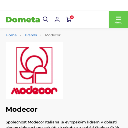
0
Menu
Home
Brands
Modecor
Modecor
Společnost Modecor Italiana je evropským lídrem v oblasti
výroby dekorací pro cukrářské výrobky a nabízí širokou škálu